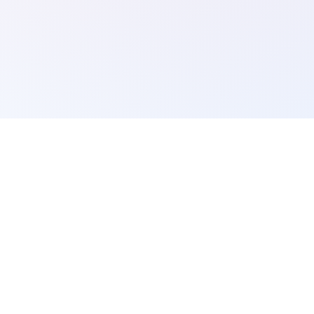
快速链接
必一·运动(B-Sports)官方网
站
了解
必一
赛事新闻
必一·运动(B-Sports)【官方推
荐:BFWATM.COM】最新网页版为您提
服务中心