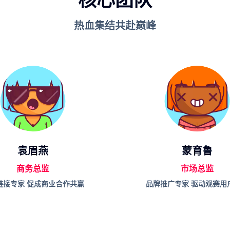
热血集结共赴巅峰
袁眉燕
蒙育鲁
商务总监
市场总监
链接专家 促成商业合作共赢
品牌推广专家 驱动观赛用