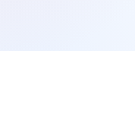
服务支持
常见问题
技术支持
网站地图