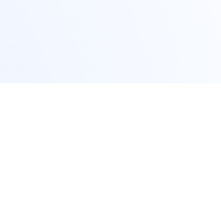
联系方式
客服热线：17909758225
邮箱：crusty@outlook.com
地址：北京市石景山区鲁谷路74号瑞达