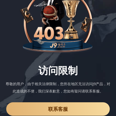
访问限制
尊敬的用户，由于相关法律限制，您所在地区无法访问J9产品，对
此造成的不便，我们深表歉意，您如有疑问请联系客服。
联系客服